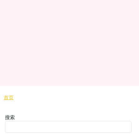
面包屑
首页
搜索